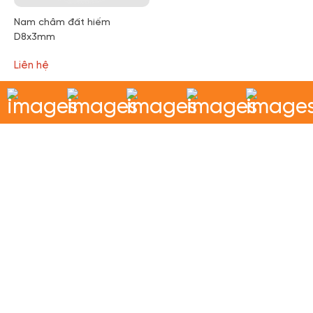
Nam châm đất hiếm
D8x3mm
Liên hệ
MUA HÀNG NGAY
Cam kết mang lại sản phẩm uy tín, chất lượng nhất để phục
vụ khách hàng. Nam Châm Sài Gòn - Sự lựa chọn hàng đầu!
LIÊN KẾT