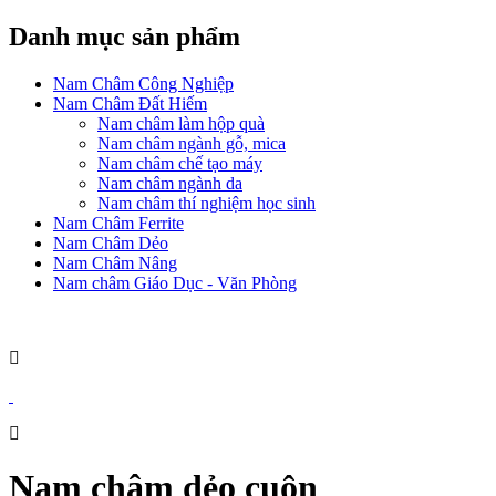
Danh mục sản phẩm
Nam Châm Công Nghiệp
Nam Châm Đất Hiếm
Nam châm làm hộp quà
Nam châm ngành gỗ, mica
Nam châm chế tạo máy
Nam châm ngành da
Nam châm thí nghiệm học sinh
Nam Châm Ferrite
Nam Châm Dẻo
Nam Châm Nâng
Nam châm Giáo Dục - Văn Phòng
Nam châm dẻo cuộn