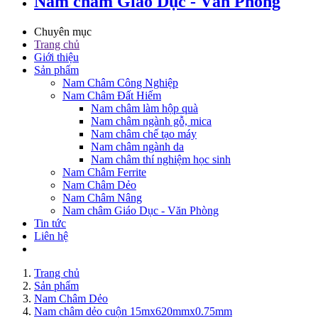
Nam châm Giáo Dục - Văn Phòng
Chuyên mục
Trang chủ
Giới thiệu
Sản phẩm
Nam Châm Công Nghiệp
Nam Châm Đất Hiếm
Nam châm làm hộp quà
Nam châm ngành gỗ, mica
Nam châm chế tạo máy
Nam châm ngành da
Nam châm thí nghiệm học sinh
Nam Châm Ferrite
Nam Châm Dẻo
Nam Châm Nâng
Nam châm Giáo Dục - Văn Phòng
Tin tức
Liên hệ
Trang chủ
Sản phẩm
Nam Châm Dẻo
Nam châm dẻo cuộn 15mx620mmx0.75mm