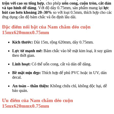
trộn với cao su tổng hợp
, cho phép
uốn cong, cuộn tròn, cắt dán
và tạo hình dễ dàng
. Với độ dày 0.75mm, sản phẩm mang lại
lực
hút cao hơn khoảng 20–30%
so với loại 0.5mm, thích hợp cho các
ứng dụng cần độ bám chắc và ổn định lâu dài.
Đặc điểm nổi bật của Nam châm dẻo cuộn
15mx620mmx0.75mm
Kích thước:
Dài 15m, rộng 620mm, dày 0.75mm.
Lực từ mạnh mẽ:
Bám chắc vào bề mặt kim loại, ít suy giảm
theo thời gian.
Linh hoạt:
Có thể uốn cong, cắt và dán dễ dàng.
Bề mặt mịn đẹp:
Thích hợp để phủ PVC hoặc in UV, dán
decal.
An toàn – thân thiện:
Không chứa chì, không độc hại, dễ
bảo quản.
Ưu điểm của Nam châm dẻo cuộn
15mx620mmx0.75mm