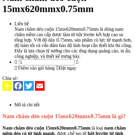
15mx620mmx0.75mm
Liên hệ
Nam châm dẻo cuộn 15mx620mmx0.75mm là dòng nam
châm mềm cao cấp được làm từ bột ferrite kết hợp cao su
tổng hợp. Với độ dày 0.75mm, sản phẩm có lực từ mạnh hơn,
độ bám tốt và vẫn đảm bảo độ linh hoạt cần thiết khi thi công.
Đây là lựa chọn lý tưởng cho các ứng dụng quảng cáo, in ấn,
công nghiệp, và thiết kế trưng bày.
Thêm vào giỏ hàng
Đặt ngay
Chia sẻ:
Mô tả chi tiết
Nam châm dẻo cuộn 15mx620mmx0.75mm là gì?
Nam châm dẻo cuộn 15mx620mmx0.75mm
là loại
nam châm
mềm dẻo có từ tính mạnh
, được chế tạo từ
bột ferrite từ tính