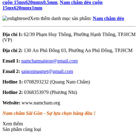
cuộn 15mx620mmx0.5mm
,
Nam châm dẻo cuộn
15mx620mmx1mm
Xem thêm danh mục sản phẩm:
Nam châm dẻo
Địa chỉ 1:
62/39 Phạm Huy Thông, Phường Hạnh Thông, TP.HCM
(VP)
Địa chỉ 2:
130 An Phú Đông 03, Phường An Phú Đông, TP.HCM
Email 1:
namchamsaigon@gmail.com
Email 2:
saigonmagnet@gmail.com
Hotline 1:
0708293232 (Quang Nam Châm)
Hotline 2:
0368353979 (Phương Nhi)
Website:
www.namcham.org
Nam châm Sài Gòn - Sự lựa chọn hàng đầu !
Xem thêm
Sản phẩm cùng loại