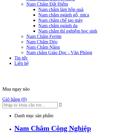
Nam Châm Đất Hiếm
Nam châm làm hộp quà
Nam châm ngành gỗ, mica
Nam châm chế tạo máy
Nam châm ngành da
Nam châm thí nghiệm học sinh
Nam Châm Ferrite
Nam Châm Dẻo
Nam Châm Nâng
Nam châm Giáo Dục - Văn Phòng
Tin tức
Liên hệ
Mua ngay nào
Giỏ hàng (0)
Danh mục sản phẩm
Nam Châm Công Nghiệp