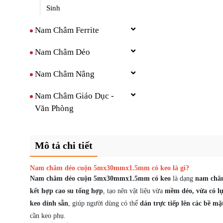
Sinh
Nam Châm Ferrite
Nam Châm Dẻo
Nam Châm Nâng
Nam Châm Giáo Dục -
Văn Phòng
Mô tả chi tiết
Nam châm dẻo cuộn 5mx30mmx1.5mm có keo là gì?
Nam châm dẻo cuộn 5mx30mmx1.5mm có keo
là dạng
nam châm
kết hợp cao su tổng hợp
, tạo nên vật liệu vừa
mềm dẻo, vừa có l
keo dính sẵn
, giúp người dùng có thể
dán trực tiếp lên các bề m
cần keo phụ.