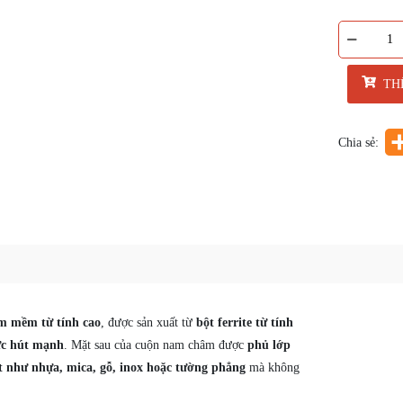
TH
Chia sẻ:
 mềm từ tính cao
, được sản xuất từ
bột ferrite từ tính
ực hút mạnh
. Mặt sau của cuộn nam châm được
phủ lớp
ặt như nhựa, mica, gỗ, inox hoặc tường phẳng
mà không