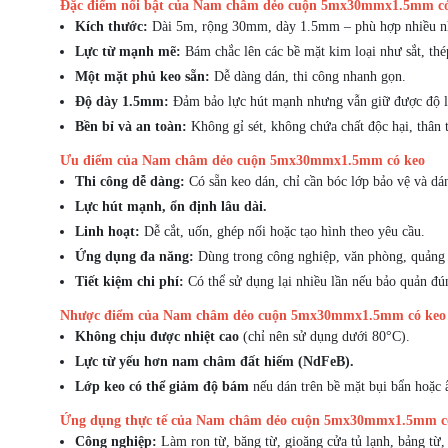
Đặc điểm nổi bật của Nam châm dẻo cuộn 5mx30mmx1.5mm có
Kích thước:
Dài 5m, rộng 30mm, dày 1.5mm – phù hợp nhiều nh
Lực từ mạnh mẽ:
Bám chắc lên các bề mặt kim loại như sắt, thé
Một mặt phủ keo sẵn:
Dễ dàng dán, thi công nhanh gọn.
Độ dày 1.5mm:
Đảm bảo lực hút mạnh nhưng vẫn giữ được độ li
Bền bỉ và an toàn:
Không gỉ sét, không chứa chất độc hại, thân 
Ưu điểm của Nam châm dẻo cuộn 5mx30mmx1.5mm có keo
Thi công dễ dàng:
Có sẵn keo dán, chỉ cần bóc lớp bảo vệ và dán
Lực hút mạnh, ổn định lâu dài.
Linh hoạt:
Dễ cắt, uốn, ghép nối hoặc tạo hình theo yêu cầu.
Ứng dụng đa năng:
Dùng trong công nghiệp, văn phòng, quảng c
Tiết kiệm chi phí:
Có thể sử dụng lại nhiều lần nếu bảo quản đú
Nhược điểm của Nam châm dẻo cuộn 5mx30mmx1.5mm có keo
Không chịu được nhiệt cao
(chỉ nên sử dụng dưới 80°C).
Lực từ yếu hơn nam châm đất hiếm (NdFeB).
Lớp keo có thể giảm độ bám
nếu dán trên bề mặt bụi bẩn hoặc 
Ứng dụng thực tế của Nam châm dẻo cuộn 5mx30mmx1.5mm c
Công nghiệp:
Làm ron từ, băng từ, gioăng cửa tủ lạnh, bảng từ