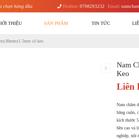
a chọn hàng đầu
Hotline:
0708293232
Email:
namcham
IỚI THIỆU
SẢN PHẨM
TIN TỨC
LI
5mx30mmx1.5mm có keo
Nam C
Keo
Liên 
Nam châm d
băng cuộn, c
kích thước 
bền cao và l
nghiệp, nội 