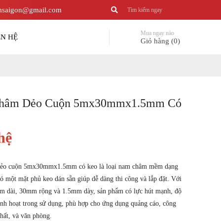
saigon@gmail.com
Mua ngay nào
ÊN HỆ
Giỏ hàng (0)
hâm Dẻo Cuộn 5mx30mmx1.5mm Có
hệ
ẻo cuộn 5mx30mmx1.5mm có keo là loại nam châm mềm dạng
ó một mặt phủ keo dán sẵn giúp dễ dàng thi công và lắp đặt. Với
5m dài, 30mm rộng và 1.5mm dày, sản phẩm có lực hút mạnh, độ
inh hoạt trong sử dụng, phù hợp cho ứng dụng quảng cáo, công
thất, và văn phòng.