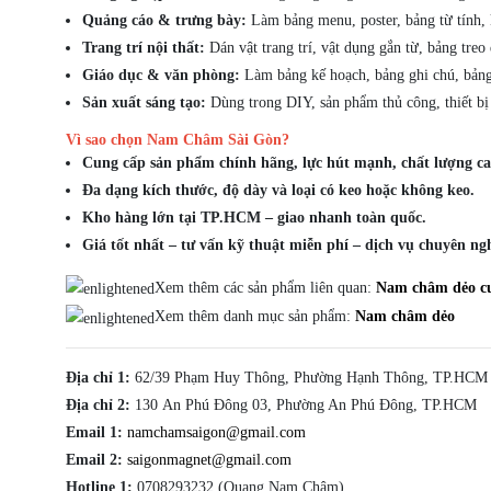
Quảng cáo & trưng bày:
Làm bảng menu, poster, bảng từ tính, 
Trang trí nội thất:
Dán vật trang trí, vật dụng gắn từ, bảng treo 
Giáo dục & văn phòng:
Làm bảng kế hoạch, bảng ghi chú, bảng
Sản xuất sáng tạo:
Dùng trong DIY, sản phẩm thủ công, thiết bị 
Vì sao chọn Nam Châm Sài Gòn?
Cung cấp sản phẩm chính hãng, lực hút mạnh, chất lượng ca
Đa dạng kích thước, độ dày và loại có keo hoặc không keo.
Kho hàng lớn tại TP.HCM – giao nhanh toàn quốc.
Giá tốt nhất – tư vấn kỹ thuật miễn phí – dịch vụ chuyên ng
Xem thêm các sản phẩm liên quan:
Nam châm dẻo 
Xem thêm danh mục sản phẩm:
Nam châm dẻo
Địa chỉ 1:
62/39 Phạm Huy Thông, Phường Hạnh Thông, TP.HCM
Địa chỉ 2:
130 An Phú Đông 03, Phường An Phú Đông, TP.HCM
Email 1:
namchamsaigon@gmail.com
Email 2:
saigonmagnet@gmail.com
Hotline 1:
0708293232 (Quang Nam Châm)