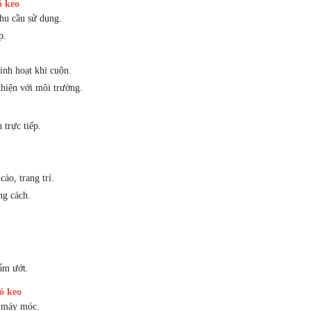
 keo
u cầu sử dụng.
p.
nh hoạt khi cuộn.
thiện với môi trường.
 trực tiếp.
áo, trang trí.
ng cách.
ẩm ướt.
ó keo
, máy móc.