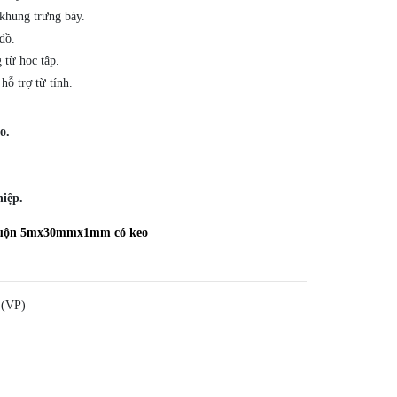
khung trưng bày.
đồ.
 từ học tập.
hỗ trợ từ tính.
o.
hiệp.
cuộn 5mx30mmx1mm có keo
 (VP)