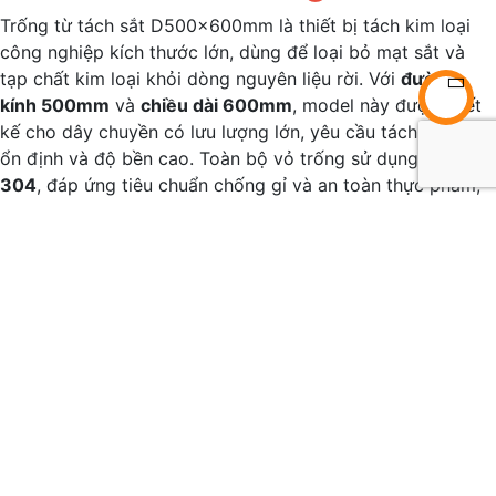
Trống từ tách sắt D500x600mm là thiết bị tách kim loại
công nghiệp kích thước lớn, dùng để loại bỏ mạt sắt và
tạp chất kim loại khỏi dòng nguyên liệu rời. Với
đường
kính 500mm
và
chiều dài 600mm
, model này được thiết
kế cho dây chuyền có lưu lượng lớn, yêu cầu tách liên tục,
ổn định và độ bền cao. Toàn bộ vỏ trống sử dụng
inox
304
, đáp ứng tiêu chuẩn chống gỉ và an toàn thực phẩm,
phù hợp cho nhiều ngành công nghiệp từ khoáng sản đến
thực phẩm – nhựa – tái chế.
Ưu điểm nổi bật của Trống từ
tách sắt D500x600mm
Kích thước lớn 500×600mm
– xử lý lưu lượng
nguyên liệu cao.
Vỏ inox 304
– chống gỉ, chịu lực, phù hợp môi trường
khắc nghiệt.