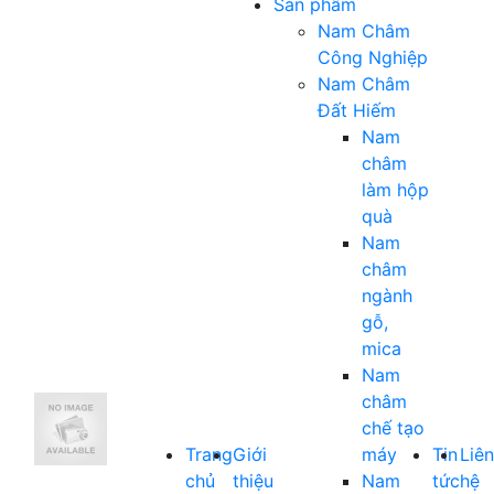
Sản phẩm
Nam Châm
Công Nghiệp
Nam Châm
Đất Hiếm
Nam
châm
làm hộp
quà
Nam
châm
ngành
gỗ,
mica
Nam
châm
chế tạo
Trang
Giới
máy
Tin
Liên
chủ
thiệu
Nam
tức
hệ