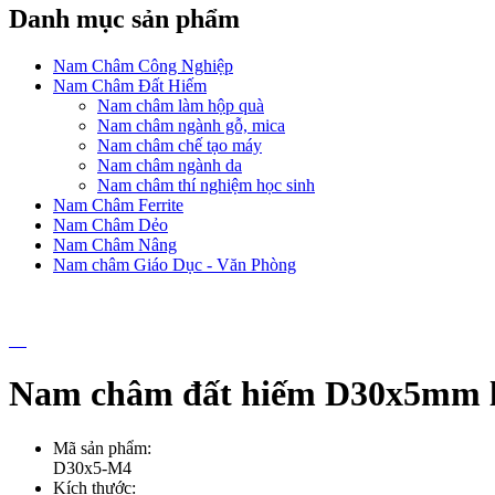
Danh mục sản phẩm
Nam Châm Công Nghiệp
Nam Châm Đất Hiếm
Nam châm làm hộp quà
Nam châm ngành gỗ, mica
Nam châm chế tạo máy
Nam châm ngành da
Nam châm thí nghiệm học sinh
Nam Châm Ferrite
Nam Châm Dẻo
Nam Châm Nâng
Nam châm Giáo Dục - Văn Phòng
Nam châm đất hiếm D30x5mm 
Mã sản phẩm:
D30x5-M4
Kích thước: