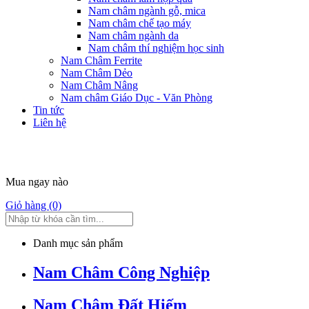
Nam châm ngành gỗ, mica
Nam châm chế tạo máy
Nam châm ngành da
Nam châm thí nghiệm học sinh
Nam Châm Ferrite
Nam Châm Dẻo
Nam Châm Nâng
Nam châm Giáo Dục - Văn Phòng
Tin tức
Liên hệ
Mua ngay nào
Giỏ hàng (0)
Danh mục sản phẩm
Nam Châm Công Nghiệp
Nam Châm Đất Hiếm