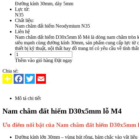
Đường kính 30mm, dày 5mm
Lực từ:
N35
Chất liệu:
Nam châm đất hiếm Neodymium N35
Liên hệ
Nam châm đất hiếm D30x5mm lỗ M4 là dòng nam châm tròn khoét 
siêu mạnh cùng đường kính 30mm, sản phẩm cung cấp lực từ cực
thiết bị kỹ thuật, nội thất hay đồ trang trí có yêu cầu về tính t
Thêm vào giỏ hàng
Đặt ngay
Chia sẻ:
Mô tả chi tiết
Nam châm đất hiếm D30x5mm lỗ M4
Ưu điểm nổi bật của Nam châm đất hiếm D30x5mm 
Đường kính lớn 30mm – vùng hút rộng, bám chắc vào vật liệu s