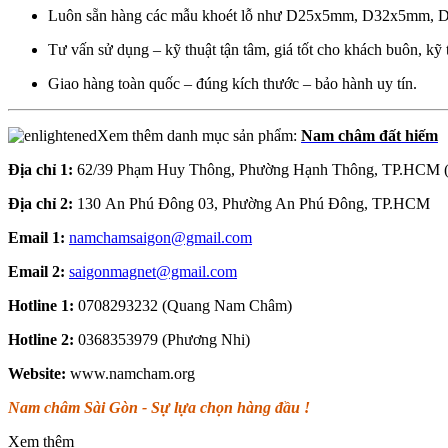
Luôn sẵn hàng các mẫu khoét lỗ như D25x5mm, D32x5mm
Tư vấn sử dụng – kỹ thuật tận tâm, giá tốt cho khách buôn, kỹ 
Giao hàng toàn quốc – đúng kích thước – bảo hành uy tín.
Xem thêm danh mục sản phẩm:
Nam châm đất hiếm
Địa chỉ 1:
62/39 Phạm Huy Thông, Phường Hạnh Thông, TP.HCM 
Địa chỉ 2:
130 An Phú Đông 03, Phường An Phú Đông, TP.HCM
Email 1:
namchamsaigon@gmail.com
Email 2:
saigonmagnet@gmail.com
Hotline 1:
0708293232 (Quang Nam Châm)
Hotline 2:
0368353979 (Phương Nhi)
Website:
www.namcham.org
Nam châm Sài Gòn - Sự lựa chọn hàng đầu !
Xem thêm