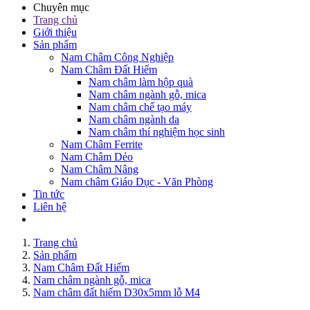
Chuyên mục
Trang chủ
Giới thiệu
Sản phẩm
Nam Châm Công Nghiệp
Nam Châm Đất Hiếm
Nam châm làm hộp quà
Nam châm ngành gỗ, mica
Nam châm chế tạo máy
Nam châm ngành da
Nam châm thí nghiệm học sinh
Nam Châm Ferrite
Nam Châm Dẻo
Nam Châm Nâng
Nam châm Giáo Dục - Văn Phòng
Tin tức
Liên hệ
Trang chủ
Sản phẩm
Nam Châm Đất Hiếm
Nam châm ngành gỗ, mica
Nam châm đất hiếm D30x5mm lỗ M4