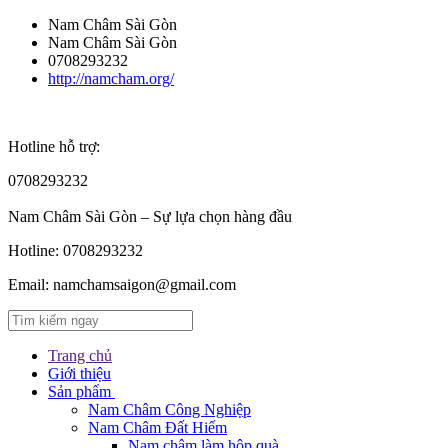
Nam Châm Sài Gòn
Nam Châm Sài Gòn
0708293232
http://namcham.org/
Hotline hỗ trợ:
0708293232
Nam Châm Sài Gòn – Sự lựa chọn hàng đầu
Hotline:
0708293232
Email:
namchamsaigon@gmail.com
Trang chủ
Giới thiệu
Sản phẩm
Nam Châm Công Nghiệp
Nam Châm Đất Hiếm
Nam châm làm hộp quà