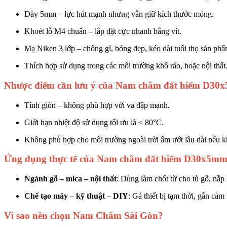
Dày 5mm – lực hút mạnh nhưng vẫn giữ kích thước mỏng.
Khoét lỗ M4 chuẩn – lắp đặt cực nhanh bằng vít.
Mạ Niken 3 lớp – chống gỉ, bóng đẹp, kéo dài tuổi thọ sản phẩ
Thích hợp sử dụng trong các môi trường khô ráo, hoặc nội thất
Nhược điểm cần lưu ý của Nam châm đất hiếm D30
Tính giòn – không phù hợp với va đập mạnh.
Giới hạn nhiệt độ sử dụng tối ưu là < 80°C.
Không phù hợp cho môi trường ngoài trời ẩm ướt lâu dài nếu k
Ứng dụng thực tế của Nam châm đất hiếm D30x5mm
Ngành gỗ – mica – nội thất
: Dùng làm chốt từ cho tủ gỗ, nắp
Chế tạo máy – kỹ thuật – DIY
: Gá thiết bị tạm thời, gắn cảm
Vì sao nên chọn Nam Châm Sài Gòn?