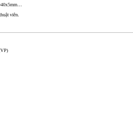
, D40x5mm…
thuật viên.
(VP)