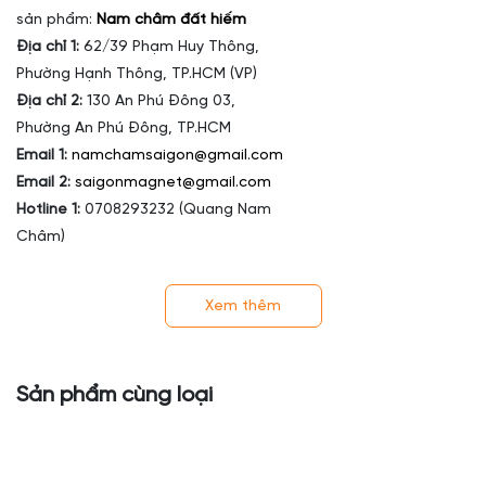
sản phẩm:
Nam châm đất hiếm
Địa chỉ 1:
62/39 Phạm Huy Thông,
Phường Hạnh Thông, TP.HCM (VP)
Địa chỉ 2:
130 An Phú Đông 03,
Phường An Phú Đông, TP.HCM
Email 1:
namchamsaigon@gmail.com
Email 2:
saigonmagnet@gmail.com
Hotline 1:
0708293232 (Quang Nam
Châm)
Hotline 2:
0368353979 (Phương Nhi)
Website:
www.namcham.org
Xem thêm
Nam châm Sài Gòn - Sự lựa chọn hàng
đầu !
Sản phẩm cùng loại