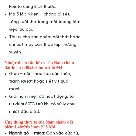
Ferrite cùng kích thước.
Mạ 3 lớp Niken – chống gỉ sét,
tăng tuổi thọ trong môi trường làm
việc lâu dài.
Tối ưu cho sản phẩm nội thất hoặc
chi tiết máy cần tháo lắp thường
xuyên.
Nhược điểm cần lưu ý của Nam châm
đất hiếm L40x20x3mm 2 lỗ M4
Giòn – nên thao tác cẩn thận,
tránh rơi rớt hoặc siết vít quá
mạnh.
Giới hạn nhiệt độ hoạt động: tối
ưu dưới 80°C (trừ khi có xử lý chịu
nhiệt đặc biệt).
Ứng dụng thực tế của Nam châm đất
hiếm L40x20x3mm 2 lỗ M4
Ngành gỗ – mica
: Gắn vào cửa tủ,