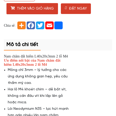
THÊM VÀO GIỎ HÀNG
ĐẶT NGAY
Chia sẻ:
Mô tả chi tiết
Nam châm đất hiếm L40x20x3mm 2 lỗ M4
Ưu điểm nổi bật của Nam châm đất
hiếm L40x20x3mm 2 lỗ M4
Mỏng chỉ 3mm – lý tưởng cho các
ứng dụng không gian hẹp, yêu cầu
thẩm mỹ cao.
Hai lỗ M4 khoét chìm – dễ bắt vít,
không cấn đầu vít khi lắp lên gỗ
hoặc mica.
Lõi Neodymium N35 – lực hút mạnh
hơn gấp nhiều lần nam châm