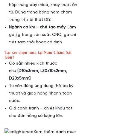
hộp trưng bày mica, khay trượt ẩn
từ. Dùng trong bảng nam châm
trang trí, nội thất DIY.
Ngành cơ khí – chế tạo máy
: Làm
gá jig trong sản xuất CNC, gá chi
tiết tạm thời hoặc cố định
Tại sao chọn mua tại Nam Châm Sài
Gòn?
Có sẵn nhiều kích thước
như
[D10x3mm, L30x10x2mm,
D20x5mm]
Tư vấn đúng ứng dụng, hỗ trợ kỹ
thuật và giao hàng nhanh toàn
quốc.
Giá cạnh tranh – chiết khấu tốt
cho đơn hàng số lượng lớn.
Xem thêm danh mục