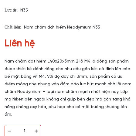
Lực từ:
N35
Chất liệu:
Nam châm đất hiếm Neodymium N35
Liên hệ
Nam châm đất hiếm L40x20x3mm 2 lỗ M4 là dòng sản phẩm
được thiết kế dành riêng cho nhu cầu gắn kết cố định lên các
bề mặt bằng vít M4. Với độ dày chỉ 3mm, sản phẩm có ưu
điểm mỏng nhẹ nhưng vẫn đảm bảo lực hút mạnh nhờ lõi nam
châm Neodymium – loại nam châm mạnh nhất hiện nay. Lớp
mạ Niken bên ngoài không chỉ giúp bền đẹp mà còn tăng khả
năng chống oxy hóa, phù hợp cho cả môi trường thường lẫn
ẩm.