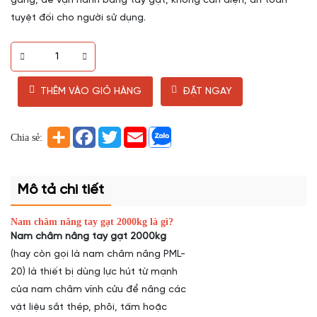
gàng, dễ vận hành bằng tay gạt, không cần điện, an toàn
tuyệt đối cho người sử dụng.
THÊM VÀO GIỎ HÀNG
ĐẶT NGAY
Chia sẻ:
Mô tả chi tiết
Nam châm nâng tay gạt 2000kg là gì?
Nam châm nâng tay gạt 2000kg
(hay còn gọi là nam châm nâng PML-
20) là thiết bị dùng lực hút từ mạnh
của nam châm vĩnh cửu để nâng các
vật liệu sắt thép, phôi, tấm hoặc