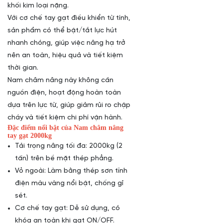
khối kim loại nặng.
Với cơ chế tay gạt điều khiển từ tính,
sản phẩm có thể bật/tắt lực hút
nhanh chóng, giúp việc nâng hạ trở
nên an toàn, hiệu quả và tiết kiệm
thời gian.
Nam châm nâng này không cần
nguồn điện, hoạt động hoàn toàn
dựa trên lực từ, giúp giảm rủi ro chập
cháy và tiết kiệm chi phí vận hành.
Đặc điểm nổi bật của Nam châm nâng
tay gạt 2000kg
Tải trọng nâng tối đa: 2000kg (2
tấn) trên bề mặt thép phẳng.
Vỏ ngoài: Làm bằng thép sơn tĩnh
điện màu vàng nổi bật, chống gỉ
sét.
Cơ chế tay gạt: Dễ sử dụng, có
khóa an toàn khi gạt ON/OFF.