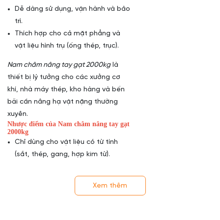
Dễ dàng sử dụng, vận hành và bảo
trì.
Thích hợp cho cả mặt phẳng và
vật liệu hình trụ (ống thép, trục).
Nam châm nâng tay gạt 2000kg
là
thiết bị lý tưởng cho các xưởng cơ
khí, nhà máy thép, kho hàng và bến
bãi cần nâng hạ vật nặng thường
xuyên.
Nhược điểm của Nam châm nâng tay gạt
2000kg
Chỉ dùng cho vật liệu có từ tính
(sắt, thép, gang, hợp kim từ).
Hiệu suất giảm nếu bề mặt vật bị
rỉ hoặc sơn phủ dày.
Xem thêm
Cần kiểm tra khóa an toàn thường
xuyên để đảm b
ảo an toàn khi vận
hành.