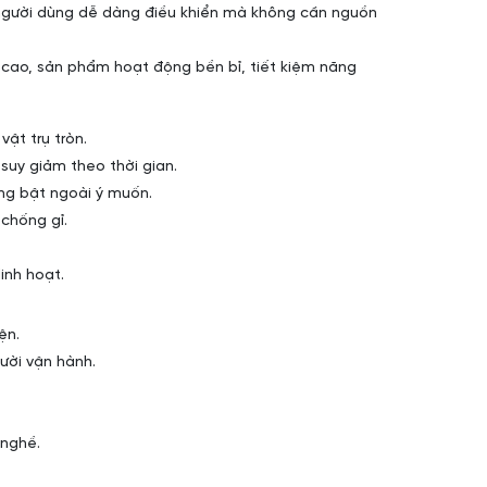
p người dùng dễ dàng điều khiển mà không cần nguồn
g cao, sản phẩm
hoạt động bền bỉ, tiết kiệm năng
ật trụ tròn.
ị suy giảm theo thời gian.
ng bật ngoài ý muốn.
chống gỉ.
inh hoạt.
ện.
ười vận hành.
 nghề.