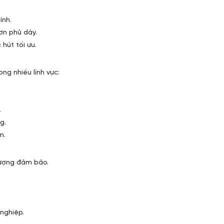
ính.
ơn phủ dày.
hút tối ưu.
g nhiều lĩnh vực:
.
g.
m.
ượng đảm bảo.
.
nghiệp.