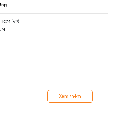
âng
.HCM (VP)
HCM
Xem thêm