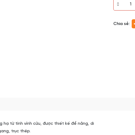
Chia sẻ:
g hạ từ tính vĩnh cửu, được thiết kế để nâng, di
gang, trục thép.