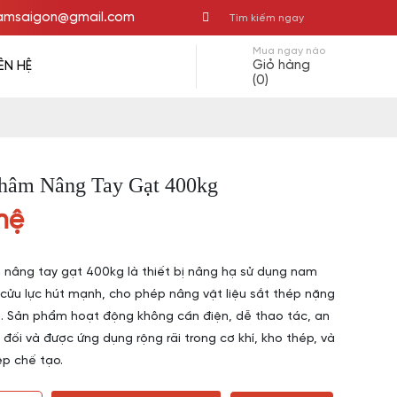
msaigon@gmail.com
Mua ngay nào
Giỏ hàng
IÊN HỆ
(0)
âm Nâng Tay Gạt 400kg
hệ
nâng tay gạt 400kg là thiết bị nâng hạ sử dụng nam
cửu lực hút mạnh, cho phép nâng vật liệu sắt thép nặng
. Sản phẩm hoạt động không cần điện, dễ thao tác, an
 đối và được ứng dụng rộng rãi trong cơ khí, kho thép, và
p chế tạo.