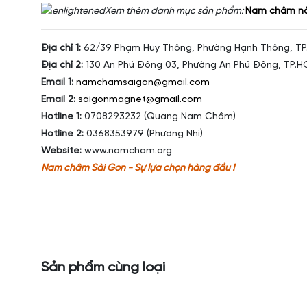
Xem thêm danh mục sản phẩm:
Nam châm n
Địa chỉ 1:
62/39 Phạm Huy Thông, Phường Hạnh Thông, TP
Địa chỉ 2:
130 An Phú Đông 03, Phường An Phú Đông, TP.
Email 1:
namchamsaigon@gmail.com
Email 2:
saigonmagnet@gmail.com
Hotline 1:
0708293232 (Quang Nam Châm)
Hotline 2:
0368353979 (Phương Nhi)
Website:
www.namcham.org
Nam châm Sài Gòn - Sự lựa chọn hàng đầu !
Sản phẩm cùng loại