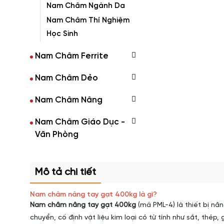
Nam Châm Ngành Da
Nam Châm Thí Nghiệm
Học Sinh
Nam Châm Ferrite
Nam Châm Dẻo
Nam Châm Nâng
Nam Châm Giáo Dục -
Văn Phòng
Mô tả chi tiết
Nam châm nâng tay gạt 400kg là gì?
Nam châm nâng tay gạt 400kg
(mã PML-4) là thiết bị nân
chuyển, cố định vật liệu kim loại có từ tính như sắt, thép, 