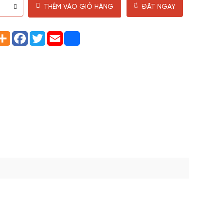
THÊM VÀO GIỎ HÀNG
ĐẶT NGAY