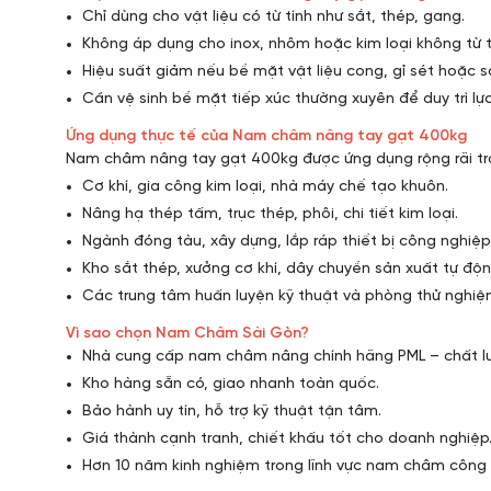
Chỉ dùng cho vật liệu có từ tính như sắt, thép, gang.
Không áp dụng cho inox, nhôm hoặc kim loại không từ t
Hiệu suất giảm nếu bề mặt vật liệu cong, gỉ sét hoặc s
Cần vệ sinh bề mặt tiếp xúc thường xuyên để duy trì lực 
Ứng dụng thực tế của Nam châm nâng tay gạt 400kg
Nam châm nâng tay gạt 400kg được ứng dụng rộng rãi tron
Cơ khí, gia công kim loại, nhà máy chế tạo khuôn.
Nâng hạ thép tấm, trục thép, phôi, chi tiết kim loại.
Ngành đóng tàu, xây dựng, lắp ráp thiết bị công nghiệp
Kho sắt thép, xưởng cơ khí, dây chuyền sản xuất tự độn
Các trung tâm huấn luyện kỹ thuật và phòng thử nghiệ
Vì sao chọn Nam Châm Sài Gòn?
Nhà cung cấp nam châm nâng chính hãng PML – chất l
Kho hàng sẵn có, giao nhanh toàn quốc.
Bảo hành uy tín, hỗ trợ kỹ thuật tận tâm.
Giá thành cạnh tranh, chiết khấu tốt cho doanh nghiệp
Hơn 10 năm kinh nghiệm trong lĩnh vực nam châm công 