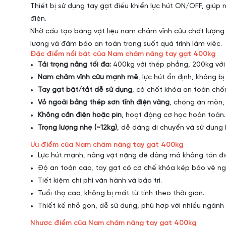
Thiết bị sử dụng tay gạt điều khiển lực hút ON/OFF, giú
điện.
Nhờ cấu tạo bằng vật liệu nam châm vĩnh cửu chất lượn
lượng và đảm bảo an toàn trong suốt quá trình làm việc.
Đặc điểm nổi bật của Nam châm nâng tay gạt 400kg
Tải trọng nâng tối đa:
400kg với thép phẳng, 200kg với v
Nam châm vĩnh cửu mạnh mẽ
, lực hút ổn định, không b
Tay gạt bật/tắt dễ sử dụng
, có chốt khóa an toàn chố
Vỏ ngoài bằng thép sơn tĩnh điện vàng
, chống ăn mòn, 
Không cần điện hoặc pin
, hoạt động cơ học hoàn toàn.
Trọng lượng nhẹ (~12kg)
, dễ dàng di chuyển và sử dụng l
Ưu điểm của Nam châm nâng tay gạt 400kg
Lực hút mạnh, nâng vật nặng dễ dàng mà không tốn đi
Độ an toàn cao, tay gạt có cơ chế khóa kép bảo vệ ng
Tiết kiệm chi phí vận hành và bảo trì.
Tuổi thọ cao, không bị mất từ tính theo thời gian.
Thiết kế nhỏ gọn, dễ sử dụng, phù hợp với nhiều ngành
Nhược điểm của Nam châm nâng tay gạt 400kg