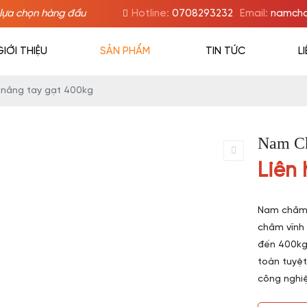
lựa chọn hàng đầu
Hotline:
0708293232
Email:
namcha
GIỚI THIỆU
SẢN PHẨM
TIN TỨC
L
nâng tay gạt 400kg
Nam Ch
Liên 
Nam châm 
châm vĩnh 
đến 400kg
toàn tuyệt
công nghiệ