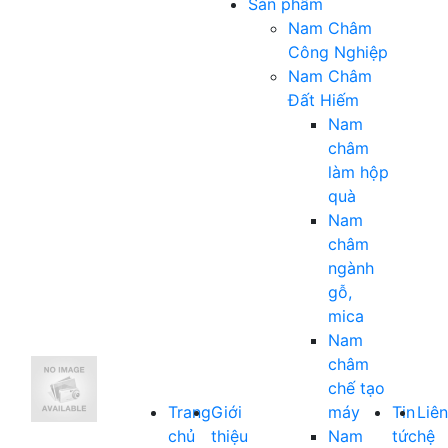
Sản phẩm
Nam Châm
Công Nghiệp
Nam Châm
Đất Hiếm
Nam
châm
làm hộp
quà
Nam
châm
ngành
gỗ,
mica
Nam
châm
chế tạo
Trang
Giới
máy
Tin
Liên
chủ
thiệu
Nam
tức
hệ