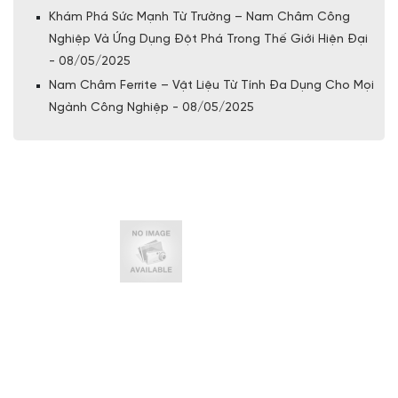
Khám Phá Sức Mạnh Từ Trường – Nam Châm Công
Nghiệp Và Ứng Dụng Đột Phá Trong Thế Giới Hiện Đại
- 08/05/2025
Nam Châm Ferrite – Vật Liệu Từ Tính Đa Dụng Cho Mọi
Ngành Công Nghiệp - 08/05/2025
Cam kết mang lại sản phẩm uy tín, chất lượng nhất để phục
vụ khách hàng. Nam Châm Sài Gòn - Sự lựa chọn hàng đầu!
LIÊN KẾT