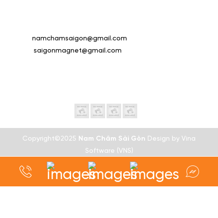
Địa chỉ 1:
62/39 Phạm Huy Thông, Phường Hạnh Thông,
TP.HCM (VP)
Địa chỉ 2:
130 An Phú Đông 03, Phường An Phú Đông, TP.HCM
Email 1:
namchamsaigon@gmail.com
Email 2:
saigonmagnet@gmail.com
Hotline 1:
0708293232 (Quang Nam Châm)
Hotline 2:
0368353979 (Phương Nhi)
Website:
www.namcham.org
Theo dõi chúng tôi:
Copyright©2025
Nam Châm Sài Gòn
Design by
Vina
Software (VNS)