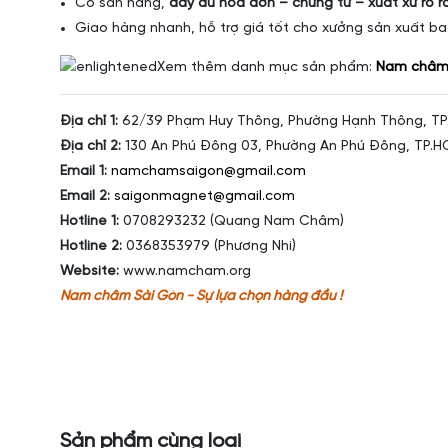
Có sẵn hàng,
đầy đủ hóa đơn – chứng từ – xuất xứ rõ r
Giao hàng nhanh, hỗ trợ giá tốt cho xưởng sản xuất ba
Xem thêm danh mục sản phẩm:
Nam châm
Địa chỉ 1:
62/39 Phạm Huy Thông, Phường Hạnh Thông, TP
Địa chỉ 2:
130 An Phú Đông 03, Phường An Phú Đông, TP.
Email 1:
namchamsaigon@gmail.com
Email 2:
saigonmagnet@gmail.com
Hotline 1:
0708293232 (Quang Nam Châm)
Hotline 2:
0368353979 (Phương Nhi)
Website:
www.namcham.org
Nam châm Sài Gòn - Sự lựa chọn hàng đầu !
Sản phẩm cùng loại