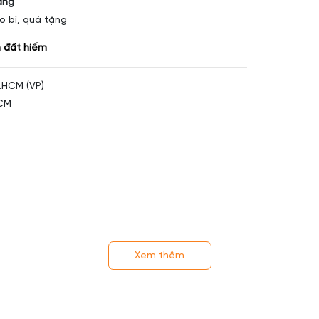
àng
o bì, quà tặng
 đất hiếm
.HCM (VP)
HCM
Xem thêm