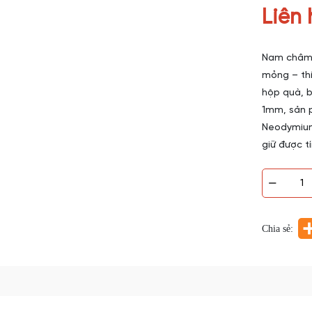
Liên 
Nam châm 
mỏng – thi
hộp quà, b
1mm, sản 
Neodymium
giữ được t
Chia sẻ: