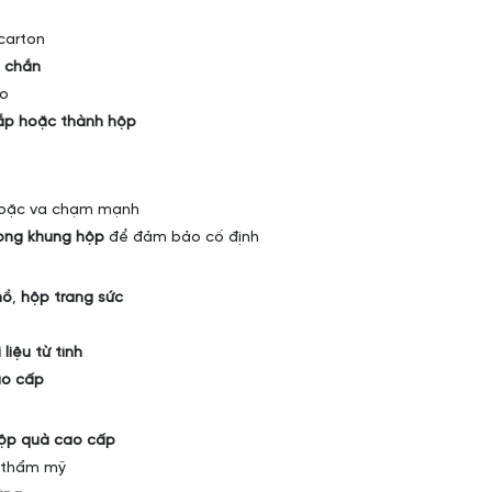
 carton
c chắn
o
nắp hoặc thành hộp
 hoặc va chạm mạnh
ong khung hộp
để đảm bảo cố định
hồ
,
hộp trang sức
 liệu từ tính
ao cấp
hộp quà cao cấp
h thẩm mỹ