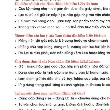
Ưu điểm nổi bật của Nam châm đất hiếm L20x10x1mm
Cực kỳ mỏng nhẹ
– dễ gắn âm dưới lớp giấy, simili, bìa
Lực từ đủ để
giữ kín nắp hộp, nắp gập nhẹ mà vẫn chắ
Bề mặt mạ sáng đẹp – phù hợp sản phẩm thẩm mỹ ca
Không cần khoét rãnh sâu – có thể
dán trực tiếp vào 
Nhược điểm cần lưu ý của Nam châm đất hiếm L20x10x1mm
Mỏng nên
dễ gãy nếu bị bẻ cong hoặc va chạm mạnh
Không phù hợp dùng trong môi trường cần lực hút lớn
Do lực từ vừa phải, nên
nên dùng kèm keo hoặc lồng tr
Ứng dụng thực tế của Nam châm đất hiếm L20x10x1mm
Gắn trong
hộp quà cao cấp
,
hộp mỹ phẩm
,
hộp đồng 
Dùng cho
nắp từ tính gập nhẹ
trong bao bì handmade
Làm điểm giữ kín đáo cho
sổ tay, folder cao cấp, bìa tài
Ứng dụng trong
quà tặng doanh nghiệp, in ấn bao bì c
Tại sao nên chọn mua tại Nam Châm Sài Gòn?
Cung cấp đúng size – đúng lực từ – chuyên dùng cho 
Tư vấn chọn loại mỏng, gọn, không ảnh hưởng đến tín