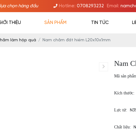
lựa chọn hàng đầu
Hotline:
0708293232
Email:
namcha
GIỚI THIỆU
SẢN PHẨM
TIN TỨC
L
hâm làm hộp quà
Nam châm đất hiếm L20x10x1mm
Nam C
Mã sản phẩ
Kích thước:
Lực từ:
N3
Chất liệu:
N