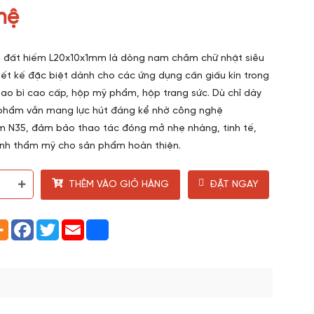
hệ
đất hiếm L20x10x1mm là dòng nam châm chữ nhật siêu
ết kế đặc biệt dành cho các ứng dụng cần giấu kín trong
ao bì cao cấp, hộp mỹ phẩm, hộp trang sức. Dù chỉ dày
phẩm vẫn mang lực hút đáng kể nhờ công nghệ
 N35, đảm bảo thao tác đóng mở nhẹ nhàng, tinh tế,
ính thẩm mỹ cho sản phẩm hoàn thiện.
THÊM VÀO GIỎ HÀNG
ĐẶT NGAY