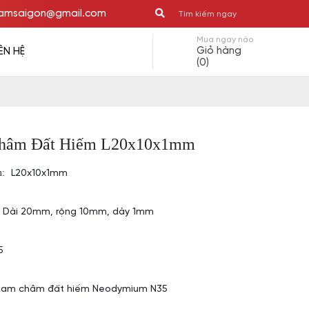
msaigon@gmail.com
Mua ngay nào
Giỏ hàng
IÊN HỆ
(0)
hâm Đất Hiếm L20x10x1mm
m:
L20x10x1mm
Dài 20mm, rộng 10mm, dày 1mm
5
am châm đất hiếm Neodymium N35